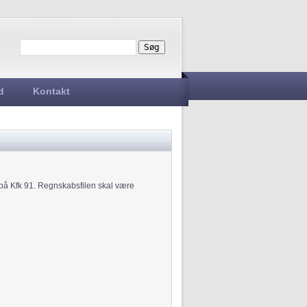
Søg
Søgefelt
d
Kontakt
 på Kfk 91. Regnskabsfilen skal være