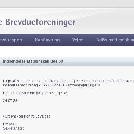
Jump to navigation
evduesport
Kapflyvning
Vejret
DdBs medlemsbla
Indsendelse af Regnskab uge 30
I uge 30 skal der ses bort fra Reglementets § 53.5 ang. indsendelse af regnskab
insendt senest fredag kl. 22.00 for alle kapflyvninger i uge 30.
Det samme vil være gældende i uge 32.
24.07.23
/ Ordens- og Kontroludvalget
Emner:
Sekretariatet