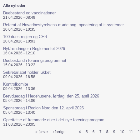
Alle nyheder
Duebestand og vaccinationer
21.04.2026 - 08:49
Referat af Hovedbestyrelsens møde ang. opdatering af it-systemer
20.04.2026 - 10:35
100 dues reglen og CHR
20.04.2026 - 10:03
Nyt/ændringer i Reglementet 2026
16.04.2026 - 12:10
Duebestand i foreningsprogrammet
15.04.2026 - 13:22
Sekretariatet holder lukket
09.04.2026 - 16:58
Kontrolkomite
09.04.2026 - 13:36
Brevduedag i Hedehusene, lørdag, den 25. april 2026
05.04.2026 - 14:06
Sponsordag i Region Nord den 12. april 2026
05.04.2026 - 13:40
Oprettelse af fremmede duer i det nye foreningsprogram
31.03.2026 - 23:05
« første
‹ forrige
…
4
5
6
7
8
9
10
11
1
Sider