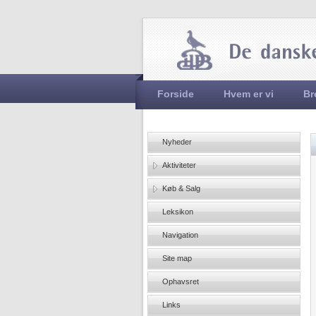
Hovedmenu
Forside
Hvem er vi
Br
Nyheder
Aktiviteter
Køb & Salg
Leksikon
Navigation
Site map
Ophavsret
Links