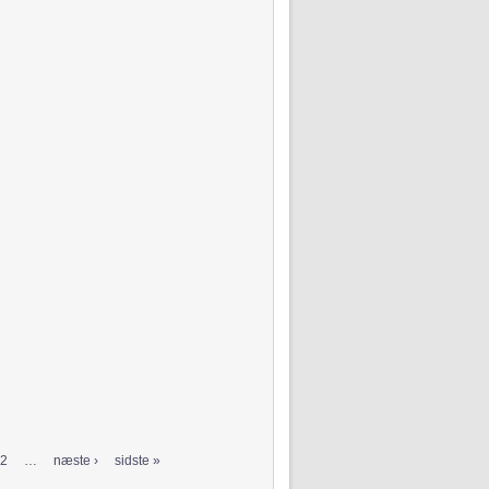
2
…
næste ›
sidste »