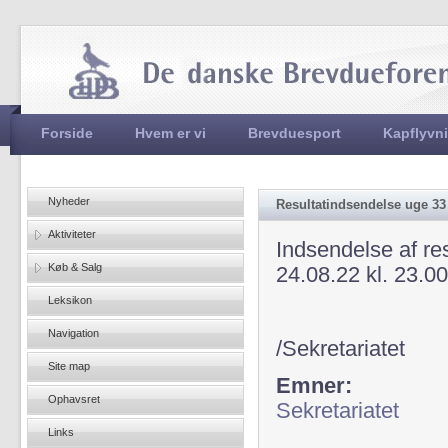
Jum
Hovedmenu
Forside
Hvem er vi
Brevduesport
Kapflyvn
Nyheder
Resultatindsendelse uge 33
Aktiviteter
Indsendelse af res
Køb & Salg
24.08.22 kl. 23.00
Leksikon
Navigation
/Sekretariatet
Site map
Emner:
Ophavsret
Sekretariatet
Links