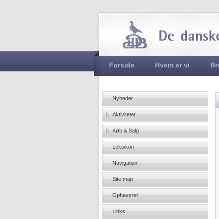
Hovedmenu
Forside
Hvem er vi
Br
Nyheder
Aktiviteter
Køb & Salg
Leksikon
Navigation
Site map
Ophavsret
Links