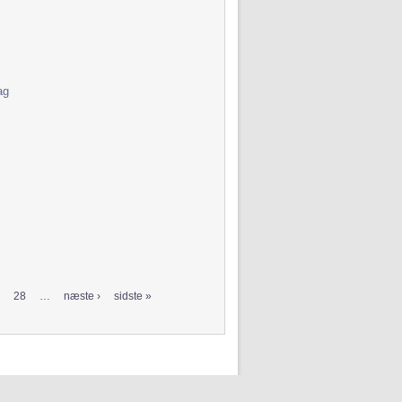
ag
28
…
næste ›
sidste »