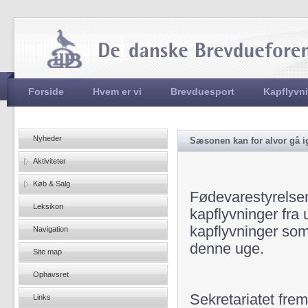
Jum
Hovedmenu
Forside
Hvem er vi
Brevduesport
Kapflyvn
Nyheder
Sæsonen kan for alvor gå i
Aktiviteter
Køb & Salg
Fødevarestyrelsen h
Leksikon
kapflyvninger fra
kapflyvninger som
Navigation
denne uge.
Site map
Ophavsret
Sekretariatet fre
Links