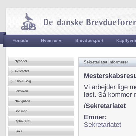
Jum
Hovedmenu
Forside
Hvem er vi
Brevduesport
Kapflyvn
Nyheder
Sekretariatet informerer
Aktiviteter
Mesterskabsresu
Køb & Salg
Vi arbejder lige 
Leksikon
løst. Så kommer 
Navigation
/Sekretariatet
Site map
Emner:
Ophavsret
Sekretariatet
Links