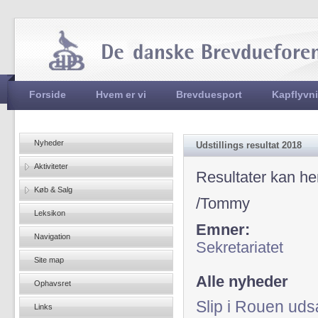
Jum
Hovedmenu
Forside
Hvem er vi
Brevduesport
Kapflyvn
Nyheder
Udstillings resultat 2018
Aktiviteter
Resultater kan h
Køb & Salg
/Tommy
Leksikon
Emner:
Navigation
Sekretariatet
Site map
Alle nyheder
Ophavsret
Slip i Rouen uds
Links