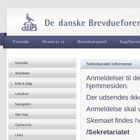
Jum
Hovedmenu
Forside
Hvem er vi
Brevduesport
Kapflyvn
Nyheder
Sekretariatet informerer
Aktiviteter
Anmeldelser til d
Køb & Salg
hjemmesiden.
Leksikon
Der udsendes ikke
Navigation
Anmeldelse skal v
Site map
Skemaet findes
h
Ophavsret
/Sekretariatet
Links