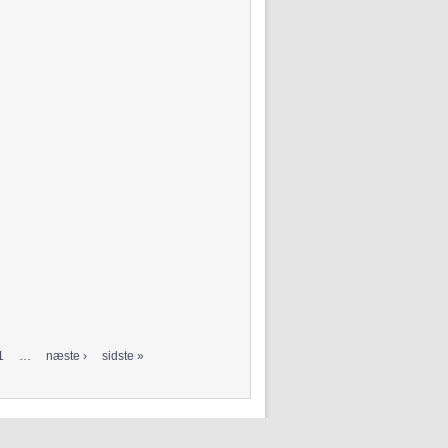
1
…
næste ›
sidste »