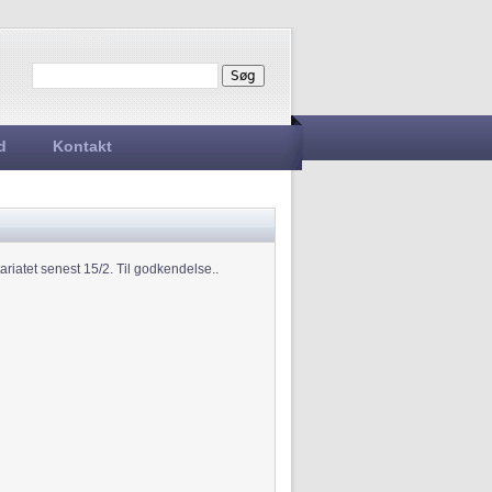
Søg
Søgefelt
d
Kontakt
riatet senest 15/2. Til godkendelse..