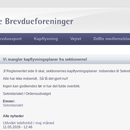
Jump to navigation
evduesport
Kapflyvning
Vejret
DdBs medlemsbla
Vi mangler kapflyvningsplaner fra sektionerne!
Jf Reglementet side 9 skal, sektionernes kapflyvningsplaner indsendes til Sekreta
Alle har ikke indsendt.. Så få det gjort nu!!
Ingen kan godkendes før vi har det fulde overblik.
Sekretariatet / Ordensudvalget
Emner:
Sekretariatet
Alle nyheder
Udvidet telefontid i maj måned
11.05.2026 - 12:46