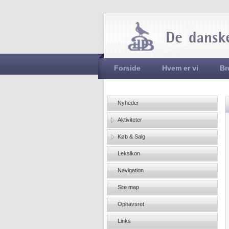
Hovedmenu
Forside
Hvem er vi
Br
Nyheder
Aktiviteter
Køb & Salg
Leksikon
Navigation
Site map
Ophavsret
Links