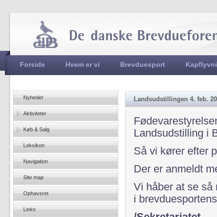
Jum
Hovedmenu
Forside
Hvem er vi
Brevduesport
Kapflyvn
Nyheder
Landsudstillingen 4. feb. 2
Aktiviteter
Fødevarestyrelsen
Køb & Salg
Landsudstilling i
Leksikon
Så vi kører efter 
Navigation
Der er anmeldt mel
Site map
Vi håber at se så
Ophavsret
i brevduesportens
Links