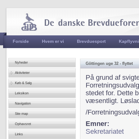
Jum
Hovedmenu
Forside
Hvem er vi
Brevduesport
Kapflyvn
Nyheder
Göttingen uge 32 - flyttet
Aktiviteter
På grund af svigt
Køb & Salg
Forretningsudvalge
stedet for. Dette
Leksikon
væsentligt. Løslad
Navigation
/Forretningsudval
Site map
Emner:
Ophavsret
Sekretariatet
Links