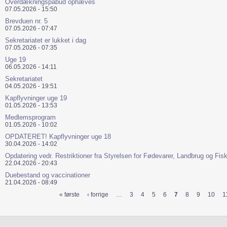
Overdækningspåbud ophæves
07.05.2026 - 15:50
Brevduen nr. 5
07.05.2026 - 07:47
Sekretariatet er lukket i dag
07.05.2026 - 07:35
Uge 19
06.05.2026 - 14:11
Sekretariatet
04.05.2026 - 19:51
Kapflyvninger uge 19
01.05.2026 - 13:53
Medlemsprogram
01.05.2026 - 10:02
OPDATERET! Kapflyvninger uge 18
30.04.2026 - 14:02
Opdatering vedr. Restriktioner fra Styrelsen for Fødevarer, Landbrug og Fisk
22.04.2026 - 20:43
Duebestand og vaccinationer
21.04.2026 - 08:49
« første
‹ forrige
…
3
4
5
6
7
8
9
10
1
Sider