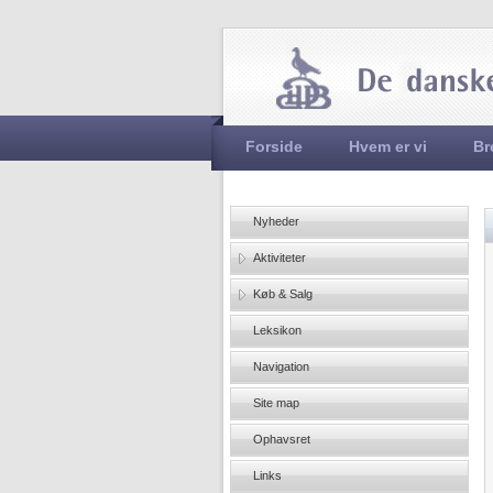
Hovedmenu
Forside
Hvem er vi
Br
Nyheder
Aktiviteter
Køb & Salg
Leksikon
Navigation
Site map
Ophavsret
Links