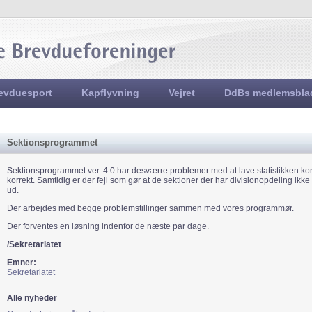
Jump to navigation
evduesport
Kapflyvning
Vejret
DdBs medlemsbla
Sektionsprogrammet
Sektionsprogrammet ver. 4.0 har desværre problemer med at lave statistikken kor
korrekt. Samtidig er der fejl som gør at de sektioner der har divisionopdeling ikk
ud.
Der arbejdes med begge problemstillinger sammen med vores programmør.
Der forventes en løsning indenfor de næste par dage.
/Sekretariatet
Emner:
Sekretariatet
Alle nyheder