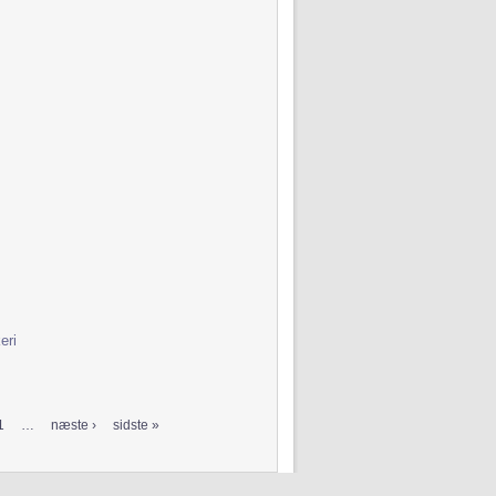
eri
1
…
næste ›
sidste »