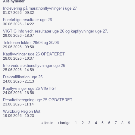
Alle nyheder
Indlevering på marathonflyvninger i uge 27
01.07.2026 - 09:32
Foreløbige resultater uge 26
30.06.2026 - 14:22
VIGTIG info vedr. resultater uge 26 og kapflyvninger uge 27.
29.06.2026 - 18:07
Telefonen lukket 29/06 og 30/06
29.06.2026 - 09:50
Kapflyvninger uge 26 OPDATERET
28.06.2026 - 10:37
Info vedr. sektionsflyvninger uge 26
25.06.2026 - 14:59
Diskvalifikation uge 25
24.06.2026 - 21:13
Kapflyvninger uge 26 VIGTIG!
24.06.2026 - 18:58
Resultatberegning uge 25 OPDATERET
23.06.2026 - 11:14
Wurzburg Region Øst
19.06.2026 - 10:23
« første
‹ forrige
1
2
3
4
5
6
7
8
9
Sider