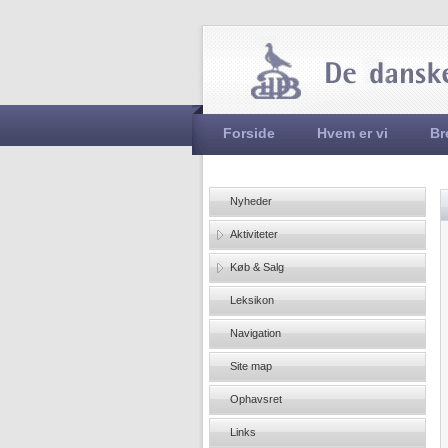
Hovedmenu
Forside
Hvem er vi
Br
Nyheder
Aktiviteter
Køb & Salg
Leksikon
Navigation
Site map
Ophavsret
Links