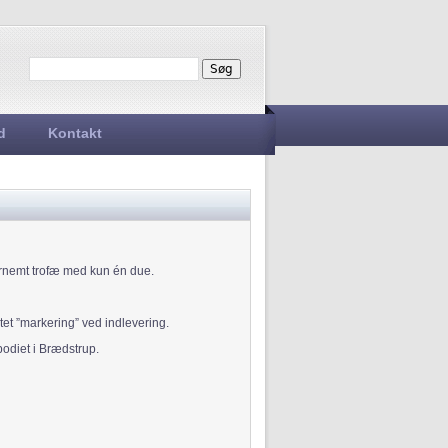
Søg
Søgefelt
d
Kontakt
fornemt trofæ med kun én due.
ltet ”markering” ved indlevering.
podiet i Brædstrup.