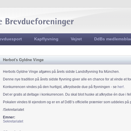
Jump to navigation
evduesport
Kapflyvning
Vejret
DdBs medlemsbla
Herbot's Gyldne Vinge
Herbots Gyldne Vinge afgøres på årets sidste Landsflyvning fra München.
Denne nye tradition på årets sidste flyvning giver alle en chance for at vinde et 
Konkurrencen vindes på den hurtigst, afkrydsede due på flyvningen - se
her!
.
Det er gratis at deltage i konkurrencen. Du skal blot huske at afkrydse én due i fe
Pokalen vindes til ejendom og er en af DdB’s officielle præmier som uddeles på 
/Sekretariatet
Emner:
Sekretariatet