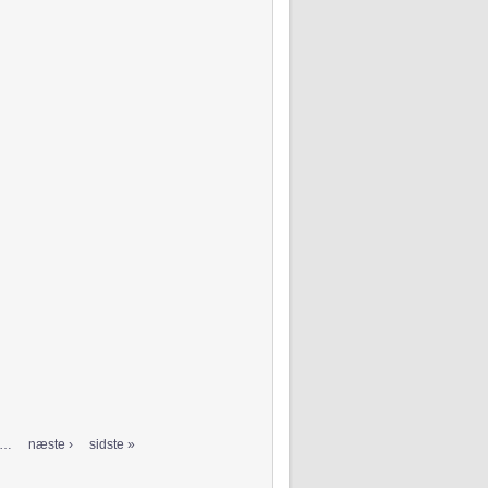
…
næste ›
sidste »