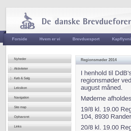
Jum
Hovedmenu
Forside
Hvem er vi
Brevduesport
Kapflyvn
Nyheder
Regionsmøder 2014
Aktiviteter
I henhold til DdB'
Køb & Salg
regionsmøder vedr
august måned.
Leksikon
Møderne afholdes
Navigation
Site map
19/8 kl. 19.00 R
104, 8930 Rande
Ophavsret
20/8 kl. 19.00 R
Links