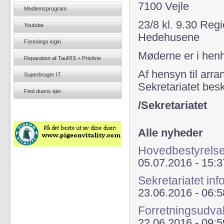
7100 Vejle
Medlemsprogram
23/8 kl. 9.30 Re
Youtube
Hedehusene
Forenings login
Møderne er i henh
Reparation af TauRIS + Prisliste
Af hensyn til arr
Superbruger IT
Sekretariatet bes
Find duens ejer
/Sekretariatet
Alle nyheder
Hovedbestyrelse
05.07.2016 - 15:3
Sekretariatet i
23.06.2016 - 06:5
Forretningsudval
22.06.2016 - 09:5