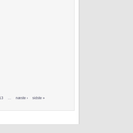
13
…
næste ›
sidste »