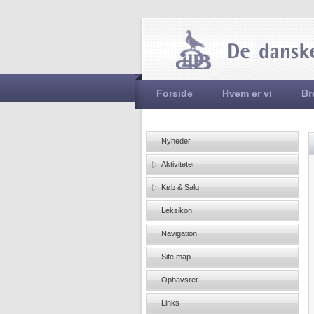
Hovedmenu
Forside
Hvem er vi
Br
Nyheder
Aktiviteter
Køb & Salg
Leksikon
Navigation
Site map
Ophavsret
Links