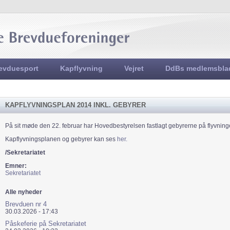
Jump to navigation
evduesport
Kapflyvning
Vejret
DdBs medlemsbla
KAPFLYVNINGSPLAN 2014 INKL. GEBYRER
På sit møde den 22. februar har Hovedbestyrelsen fastlagt gebyrerne på flyvnin
Kapflyvningsplanen og gebyrer kan ses
her.
/Sekretariatet
Emner:
Sekretariatet
Alle nyheder
Brevduen nr 4
30.03.2026 - 17:43
Påskeferie på Sekretariatet