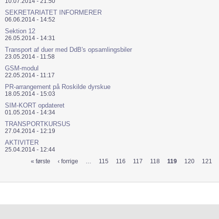
10.07.2014 - 21:50
SEKRETARIATET INFORMERER
06.06.2014 - 14:52
Sektion 12
26.05.2014 - 14:31
Transport af duer med DdB's opsamlingsbiler
23.05.2014 - 11:58
GSM-modul
22.05.2014 - 11:17
PR-arrangement på Roskilde dyrskue
18.05.2014 - 15:03
SIM-KORT opdateret
01.05.2014 - 14:34
TRANSPORTKURSUS
27.04.2014 - 12:19
AKTIVITER
25.04.2014 - 12:44
« første
‹ forrige
…
115
116
117
118
119
120
121
Sider