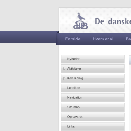
Hovedmenu
Forside
Hvem er vi
Br
Nyheder
Aktiviteter
Køb & Salg
Leksikon
Navigation
Site map
Ophavsret
Links