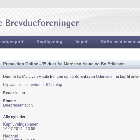
Jump to navigation
evduesport
Kapflyvning
Vejret
DdBs medlemsbla
Preauktion Online - 35 duer fra Marc van Haute og Bo Eriksson.
Duerne fra Marc van Haute Beligen og fra Bo Eriksson Odense er nu lagt til onlin
http://auctions.brevduen.dk/catalog
Redaktionen
Emner:
Duepræsentation
Alle nyheder
Kapflyvningsplanen
16.07.2014 - 13:58
Nedbrud