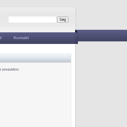
Søg
Søgefelt
d
Kontakt
e preauktion.