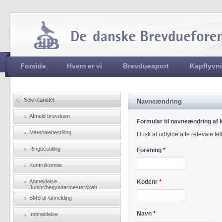
Jum
Hovedmenu
Forside
Hvem er vi
Brevduesport
Kapflyvn
Sekretariatet
Navneændring
Afmeld brevduen
Formular til navneændring af 
Materialebestilling
Husk at udfylde alle relevate fel
Ringbestilling
Forening
*
Kontrolkomite
Anmeldelse
Kodenr
*
Junior/begyndermesterskab
SMS til-/afmelding
Navn
*
Indmeldelse