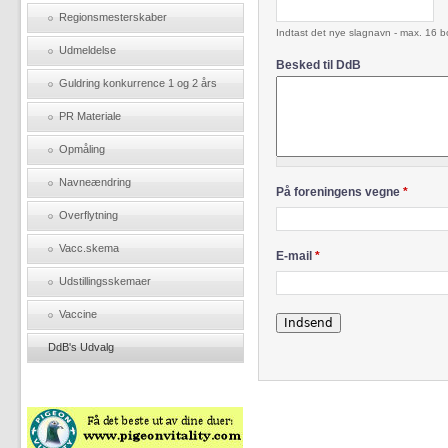
Regionsmesterskaber
Indtast det nye slagnavn - max. 16 b
Udmeldelse
Besked til DdB
Guldring konkurrence 1 og 2 års
PR Materiale
Opmåling
Navneændring
På foreningens vegne
*
Overflytning
Vacc.skema
E-mail
*
Udstillingsskemaer
Vaccine
DdB's Udvalg