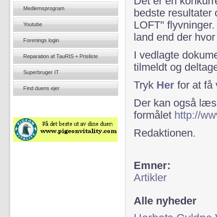
Det er en konkurr
Medlemsprogram
bedste resultater
LOFT" flyvninger. 
Youtube
land end der hvor
Forenings login
I vedlagte dokumen
Reparation af TauRIS + Prisliste
tilmeldt og deltag
Superbruger IT
Tryk
Her
for at få 
Find duens ejer
Der kan også læse
formålet
http://w
Redaktionen.
Emner:
Artikler
Alle nyheder