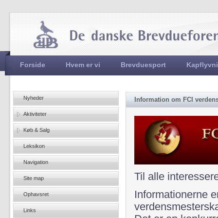
Jum
Hovedmenu
Forside
Hvem er vi
Brevduesport
Kapflyvn
Nyheder
Information om FCI verdens
Aktiviteter
Køb & Salg
Leksikon
Navigation
Til alle interess
Site map
Informationerne e
Ophavsret
verdensmesterskab
Links