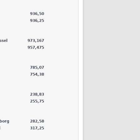
936,50
936,25
ssel
973,167
957,475
785,07
754,38
238,83
255,75
borg
282,58
d
317,25