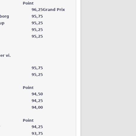
Point
96,25
Grand Prix
rborg
95,75
rup
95,25
d
95,25
95,25
er vi.
d
95,75
d
95,25
Point
94,50
94,25
94,00
Point
r
94,25
93,75