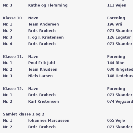
Nr. 3
Käthe og Flemming
111 Vejen
Klasse 10.
Navn
Forening
Nr. 1
Team Andersen
196 Vrå
Nr. 2
Brdr. Brøbech
073 Skander
Nr. 3
I. og J. Kristensen
126 Løgstør
Nr. 4
Brdr. Brøbech
073 Skander
Klasse 11.
Navn
Forening
Nr. 1
Poul Erik Juhl
144 Ribe
Nr. 2
Team Knudsen
030 Ringste
Nr. 3
Niels Larsen
148 Hedehu
Klasse 12.
Navn
Forening
Nr. 1
Brdr. Brøbech
073 Skander
Nr. 2
Karl Kristensen
074 Vejgaar
Samlet klasse 1 og 2
Nr. 1
Johannes Marcussen
055 Vejle
Nr. 2
Brdr. Brøbech
073 Skander