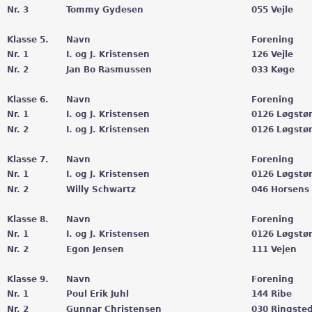
Nr. 3
Tommy Gydesen
055 Vejle
Klasse 5.
Navn
Forening
Nr. 1
I. og J. Kristensen
126 Vejle
Nr. 2
Jan Bo Rasmussen
033 Køge
Klasse 6.
Navn
Forening
Nr. 1
I. og J. Kristensen
0126 Løgstø
Nr. 2
I. og J. Kristensen
0126 Løgstø
Klasse 7.
Navn
Forening
Nr. 1
I. og J. Kristensen
0126 Løgstø
Nr. 2
Willy Schwartz
046 Horsens
Klasse 8.
Navn
Forening
Nr. 1
I. og J. Kristensen
0126 Løgstø
Nr. 2
Egon Jensen
111 Vejen
Klasse 9.
Navn
Forening
Nr. 1
Poul Erik Juhl
144 Ribe
Nr. 2
Gunnar Christensen
030 Ringste