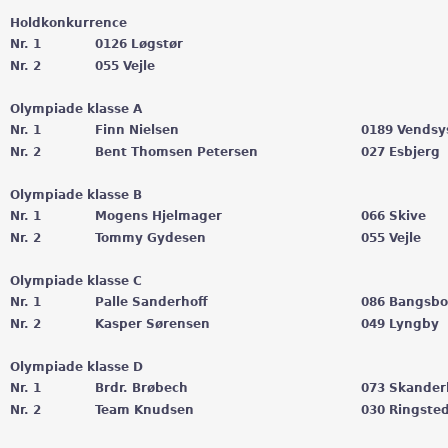
Holdkonkurrence
Nr. 1
0126 Løgstør
Nr. 2
055 Vejle
Olympiade klasse A
Nr. 1
Finn Nielsen
0189 Vendsy
Nr. 2
Bent Thomsen Petersen
027 Esbjerg
Olympiade klasse B
Nr. 1
Mogens Hjelmager
066 Skive
Nr. 2
Tommy Gydesen
055 Vejle
Olympiade klasse C
Nr. 1
Palle Sanderhoff
086 Bangsbo
Nr. 2
Kasper Sørensen
049 Lyngby
Olympiade klasse D
Nr. 1
Brdr. Brøbech
073 Skander
Nr. 2
Team Knudsen
030 Ringste