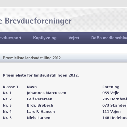
Jump to navigation
evduesport
Kapflyvning
Vejret
DdBs medlemsbla
Præmieliste landsudstilling 2012
Præmieliste for landsudstillingen 2012.
Klasse 1.
Navn
Forening
Nr. 1
Johannes Marcussen
055 Vejle
Nr. 2
Leif Petersen
205 Hornbæk
Nr. 3
Brdr. Brøbech
073 Skander
Nr. 4
Lars F. Hansen
111 Vejen
Nr. 5
Niels Larsen
148 Hedehus