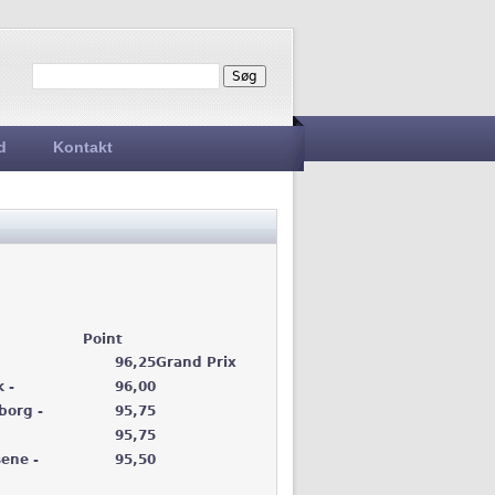
Søg
Søgefelt
d
Kontakt
Point
96,25
Grand Prix
 -
96,00
borg -
95,75
95,75
ene -
95,50