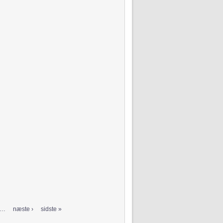
…
næste ›
sidste »