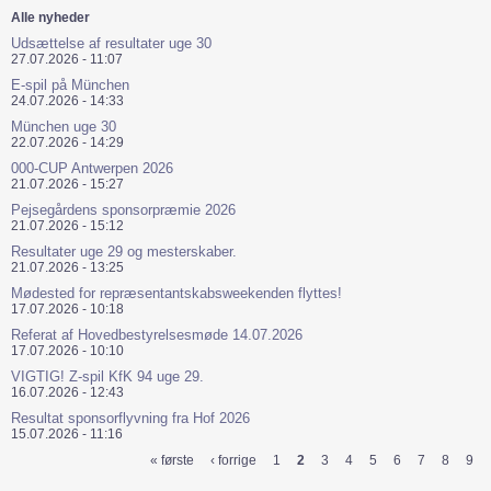
Alle nyheder
Udsættelse af resultater uge 30
27.07.2026 - 11:07
E-spil på München
24.07.2026 - 14:33
München uge 30
22.07.2026 - 14:29
000-CUP Antwerpen 2026
21.07.2026 - 15:27
Pejsegårdens sponsorpræmie 2026
21.07.2026 - 15:12
Resultater uge 29 og mesterskaber.
21.07.2026 - 13:25
Mødested for repræsentantskabsweekenden flyttes!
17.07.2026 - 10:18
Referat af Hovedbestyrelsesmøde 14.07.2026
17.07.2026 - 10:10
VIGTIG! Z-spil KfK 94 uge 29.
16.07.2026 - 12:43
Resultat sponsorflyvning fra Hof 2026
15.07.2026 - 11:16
« første
‹ forrige
1
2
3
4
5
6
7
8
9
Sider