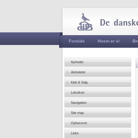
Hovedmenu
Forside
Hvem er vi
Br
Nyheder
Aktiviteter
Køb & Salg
Leksikon
Navigation
Site map
Ophavsret
Links