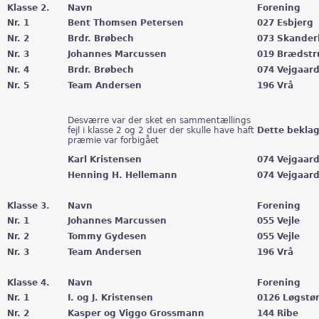
Klasse 2.
Navn
Forening
Nr. 1
Bent Thomsen Petersen
027 Esbjerg
Nr. 2
Brdr. Brøbech
073 Skande
Nr. 3
Johannes Marcussen
019 Brædst
Nr. 4
Brdr. Brøbech
074 Vejgaar
Nr. 5
Team Andersen
196 Vrå
Desværre var der sket en sammentællings
fejl i klasse 2 og 2 duer der skulle have haft
Dette beklag
præmie var forbigået
Karl Kristensen
074 Vejgaar
Henning H. Hellemann
074 Vejgaar
Klasse 3.
Navn
Forening
Nr. 1
Johannes Marcussen
055 Vejle
Nr. 2
Tommy Gydesen
055 Vejle
Nr. 3
Team Andersen
196 Vrå
Klasse 4.
Navn
Forening
Nr. 1
I. og J. Kristensen
0126 Løgstø
Nr. 2
Kasper og Viggo Grossmann
144 Ribe