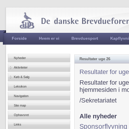
Jum
Hovedmenu
Forside
Hvem er vi
Brevduesport
Kapflyvn
Nyheder
Resultater uge 26
Aktiviteter
Resultater for uge
Køb & Salg
Resultater for ug
Leksikon
hjemmesiden i mo
Navigation
/Sekretariatet
Site map
Alle nyheder
Ophavsret
Links
Sponsorflyvning