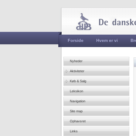
Hovedmenu
Forside
Hvem er vi
Br
Nyheder
Aktiviteter
Køb & Salg
Leksikon
Navigation
Site map
Ophavsret
Links