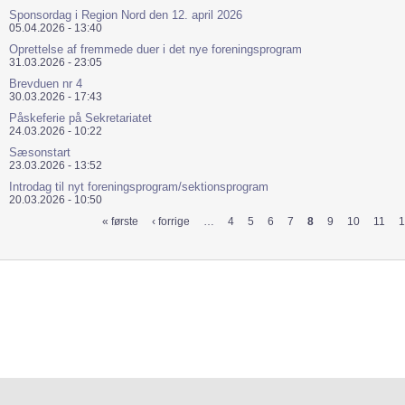
Sponsordag i Region Nord den 12. april 2026
05.04.2026 - 13:40
Oprettelse af fremmede duer i det nye foreningsprogram
31.03.2026 - 23:05
Brevduen nr 4
30.03.2026 - 17:43
Påskeferie på Sekretariatet
24.03.2026 - 10:22
Sæsonstart
23.03.2026 - 13:52
Introdag til nyt foreningsprogram/sektionsprogram
20.03.2026 - 10:50
« første
‹ forrige
…
4
5
6
7
8
9
10
11
1
Sider