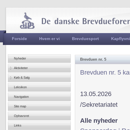
Jum
Hovedmenu
Forside
Hvem er vi
Brevduesport
Kapflyvn
Nyheder
Brevduen nr. 5
Aktiviteter
Brevduen nr. 5 k
Køb & Salg
Leksikon
13.05.2026
Navigation
/Sekretariatet
Site map
Ophavsret
Alle nyheder
Links