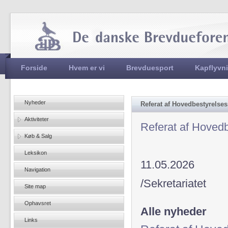
Jum
Hovedmenu
Forside
Hvem er vi
Brevduesport
Kapflyvn
Nyheder
Referat af Hovedbestyrelse
Aktiviteter
Referat af Hoved
Køb & Salg
Leksikon
11.05.2026
Navigation
/Sekretariatet
Site map
Ophavsret
Alle nyheder
Links