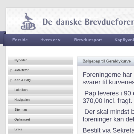
Jum
Hovedmenu
Forside
Hvem er vi
Brevduesport
Kapflyvn
Nyheder
Bølgepap til Geraldykurve
Aktiviteter
Foreningerne har 
Køb & Salg
svarer til kurvene
Leksikon
Pap leveres i 90 
370,00 incl. fragt.
Navigation
Site map
Der skal mindst be
foreninger kan del
Ophavsret
Bestilt via Sekret
Links