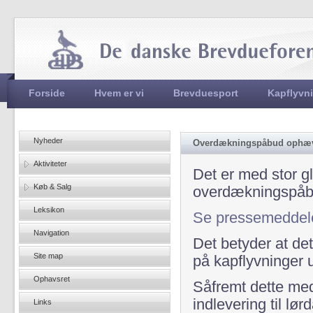
Jum
Hovedmenu
Forside
Hvem er vi
Brevduesport
Kapflyvn
Nyheder
Overdækningspåbud ophæ
Aktiviteter
Det er med stor 
Køb & Salg
overdækningspåbu
Leksikon
Se pressemeddele
Navigation
Det betyder at det
Site map
på kapflyvninger u
Ophavsret
Såfremt dette med
indlevering til lø
Links