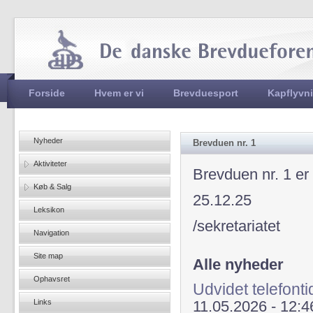
Jum
Hovedmenu
Forside
Hvem er vi
Brevduesport
Kapflyvn
Nyheder
Brevduen nr. 1
Aktiviteter
Brevduen nr. 1 er
Køb & Salg
25.12.25
Leksikon
/sekretariatet
Navigation
Site map
Alle nyheder
Ophavsret
Udvidet telefont
Links
11.05.2026 - 12:4