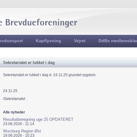
Jump to navigation
evduesport
Kapflyvning
Vejret
DdBs medlemsbla
Sekretariatet er lukket i dag
Sekretariatet er lukket i dag d. 24.11.25 grundet sygdom.
24.11.25
/Sekretariatet
Alle nyheder
Resultatberegning uge 25 OPDATERET
23.06.2026 - 11:14
Wurzburg Region Øst
19.06.2026 - 10:23