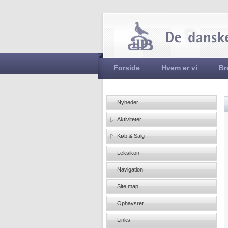
Hovedmenu
Forside
Hvem er vi
Br
Nyheder
Aktiviteter
Køb & Salg
Leksikon
Navigation
Site map
Ophavsret
Links