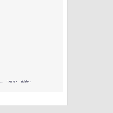
…
næste ›
sidste »