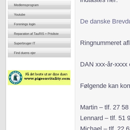
indtastes her:
Medlemsprogram
Youtube
De danske Brevdu
Forenings login
Reparation af TauRIS + Prisliste
Ringnummeret af
Superbruger IT
Find duens ejer
DAN xxx-år-xxxx o
Følgende kan kont
Martin – tlf. 27 5
Lennard – tlf. 51 
Michael – tlf. 22 