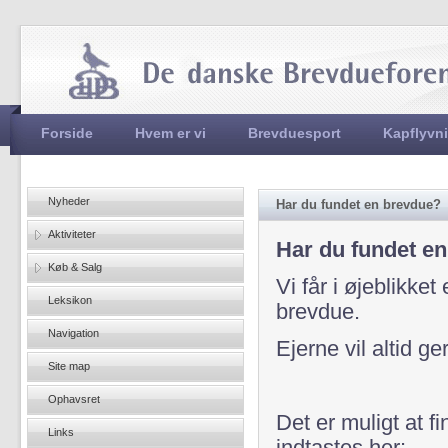
Jum
Hovedmenu
Forside
Hvem er vi
Brevduesport
Kapflyvn
Nyheder
Har du fundet en brevdue?
Aktiviteter
Har du fundet e
Køb & Salg
Vi får i øjeblikke
Leksikon
brevdue.
Navigation
Ejerne vil altid g
Site map
Ophavsret
Det er muligt at 
Links