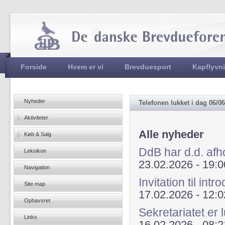
Jum
Hovedmenu
Forside
Hvem er vi
Brevduesport
Kapflyvn
Nyheder
Telefonen lukket i dag 06/0
Aktiviteter
Alle nyheder
Køb & Salg
DdB har d.d. af
Leksikon
23.02.2026 - 19:0
Navigation
Invitation til in
Site map
17.02.2026 - 12:0
Ophavsret
Sekretariatet er 
Links