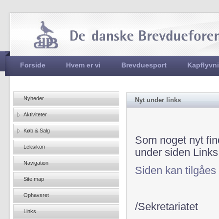
Jum
Hovedmenu
Forside
Hvem er vi
Brevduesport
Kapflyvn
Nyheder
Nyt under links
Aktiviteter
Køb & Salg
Som noget nyt fin
Leksikon
under siden Links
Navigation
Siden kan tilgåes
Site map
Ophavsret
/Sekretariatet
Links