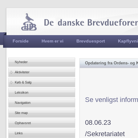
Jum
Hovedmenu
Forside
Hvem er vi
Brevduesport
Kapflyvn
Nyheder
Opdatering fra Ordens- og 
Aktiviteter
Køb & Salg
Leksikon
Se venligst infor
Navigation
Site map
08.06.23
Ophavsret
/Sekretariatet
Links