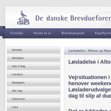
Jum
Hovedmenu
Forside
Hvem er vi
Brevduesport
Kapflyvn
Nyheder
Løsladelse i Altona og Ha
Aktiviteter
Løsladelse i Al
Køb & Salg
Leksikon
Vejrsituationen
henover weekende
Navigation
Løsladerudvalget
Site map
dag til slip af d
Ophavsret
Links