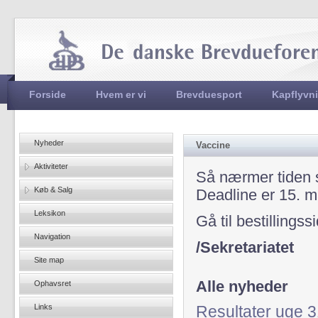
Jum
Hovedmenu
Forside
Hvem er vi
Brevduesport
Kapflyvn
Nyheder
Vaccine
Aktiviteter
Så nærmer tiden si
Køb & Salg
Deadline er 15. m
Leksikon
Gå til bestillings
Navigation
/Sekretariatet
Site map
Alle nyheder
Ophavsret
Links
Resultater uge