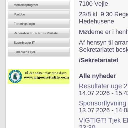
7100 Vejle
Medlemsprogram
23/8 kl. 9.30 Re
Youtube
Hedehusene
Forenings login
Møderne er i henh
Reparation af TauRIS + Prisliste
Af hensyn til arr
Superbruger IT
Sekretariatet bes
Find duens ejer
/Sekretariatet
Alle nyheder
Resultater uge 
14.07.2026 - 15:4
Sponsorflyvning
13.07.2026 - 14:0
VIGTIGT! Tjek El
23:30