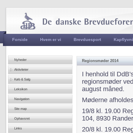
Jum
Hovedmenu
Forside
Hvem er vi
Brevduesport
Kapflyvn
Nyheder
Regionsmøder 2014
Aktiviteter
I henhold til DdB'
Køb & Salg
regionsmøder vedr
august måned.
Leksikon
Møderne afholdes
Navigation
Site map
19/8 kl. 19.00 R
104, 8930 Rande
Ophavsret
20/8 kl. 19.00 R
Links