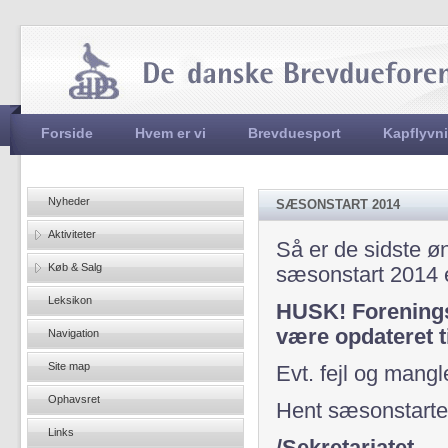
Jum
Hovedmenu
Forside
Hvem er vi
Brevduesport
Kapflyvn
Nyheder
SÆSONSTART 2014
Aktiviteter
Så er de sidste øn
Køb & Salg
sæsonstart 2014 e
Leksikon
HUSK! Forening
være opdateret ti
Navigation
Site map
Evt. fejl og mangl
Ophavsret
Hent sæsonstart
Links