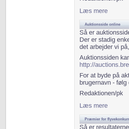
Læs mere
om Auktion - 
Auktionsside online
Så er auktionsside
Der er stadig enk
det arbejder vi på,
Auktionssiden kan
http://auctions.br
For at byde på ak
brugernavn - følg
Redaktionen/pk
Læs mere
om Auktionss
Præmier for flyvekonkurr
Så er resultaterne