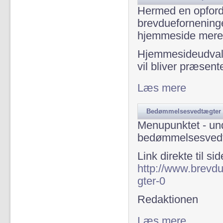
Hermed en opfordr
brevdueforneninge
hjemmeside mere 
Hjemmesideudvalg
vil bliver præsen
Læs mere
om Informatio
Bedømmelsesvedtægter 
Menupunktet - un
bedømmelsesved
Link direkte til sid
http://www.bre
gter-0
Redaktionen
Læs mere
om Bedømmel