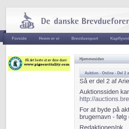
Jum
Hovedmenu
Forside
Hvem er vi
Brevduesport
Kapflyvn
Hjemmesiden
Auktion - Online - Del 2 
Så er del 2 af Ari
Auktionssiden kan
http://auctions.br
For at byde på ak
brugernavn - følg
Redaktionen/pk